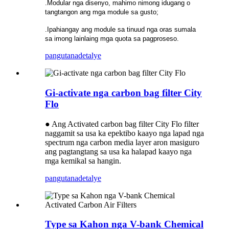
.Modular nga disenyo, mahimo nimong idugang o
tangtangon ang mga module sa gusto;
.Ipahiangay ang module sa tinuud nga oras sumala
sa imong lainlaing mga quota sa pagproseso.
pangutana
detalye
Gi-activate nga carbon bag filter City
Flo
● Ang Activated carbon bag filter City Flo filter
naggamit sa usa ka epektibo kaayo nga lapad nga
spectrum nga carbon media layer aron masiguro
ang pagtangtang sa usa ka halapad kaayo nga
mga kemikal sa hangin.
pangutana
detalye
Type sa Kahon nga V-bank Chemical