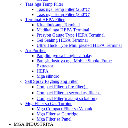
Taas nga Temp Filter
Taas nga Temp Filter (250°C)
Taas nga Temp Filter (350°C)
Terminal HEPA Filter
Kinatibuk-ang Terminal
Medikal nga HEPA Terminal
Presyon Gauge Type HEPA Terminal
Gel Sealing HEPA Terminal
Ultra Thick Type Mini-pleated HEPA Terminal
Air Purifier
Panglimpyo sa hangin sa balay
Pang-industriya nga Mobile Smoke Fume
Extractor
HEPA
Mga silindro
Salt Spray Pagtangtang Filter
Compact Filter（Pre filter）
Compact Filter （secondary filter）
Compact Filter(matang sa kahon)
Mga Filter sa Gas Turbine
Mga Compact Filter sa V-bank
Mga Filter sa Cartridge
Mga Filter sa Panel
MGA INDUSTRIYA