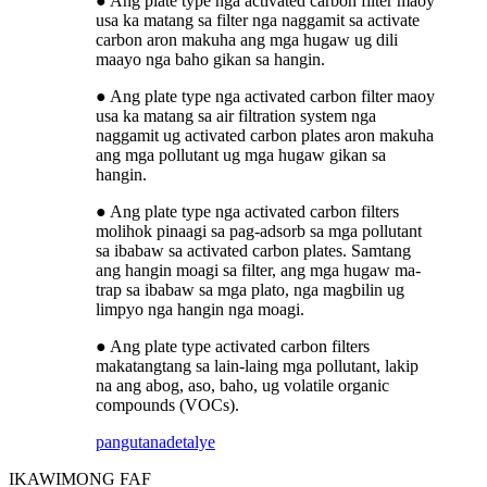
● Ang plate type nga activated carbon filter maoy
usa ka matang sa filter nga naggamit sa activate
carbon aron makuha ang mga hugaw ug dili
maayo nga baho gikan sa hangin.
● Ang plate type nga activated carbon filter maoy
usa ka matang sa air filtration system nga
naggamit ug activated carbon plates aron makuha
ang mga pollutant ug mga hugaw gikan sa
hangin.
● Ang plate type nga activated carbon filters
molihok pinaagi sa pag-adsorb sa mga pollutant
sa ibabaw sa activated carbon plates. Samtang
ang hangin moagi sa filter, ang mga hugaw ma-
trap sa ibabaw sa mga plato, nga magbilin ug
limpyo nga hangin nga moagi.
● Ang plate type activated carbon filters
makatangtang sa lain-laing mga pollutant, lakip
na ang abog, aso, baho, ug volatile organic
compounds (VOCs).
pangutana
detalye
IKAW
IMONG FAF