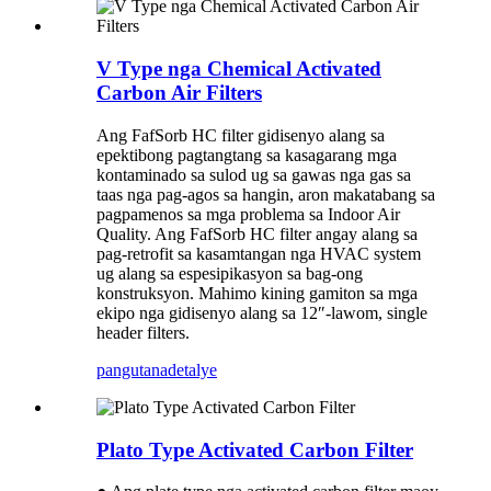
V Type nga Chemical Activated
Carbon Air Filters
Ang FafSorb HC filter gidisenyo alang sa
epektibong pagtangtang sa kasagarang mga
kontaminado sa sulod ug sa gawas nga gas sa
taas nga pag-agos sa hangin, aron makatabang sa
pagpamenos sa mga problema sa Indoor Air
Quality. Ang FafSorb HC filter angay alang sa
pag-retrofit sa kasamtangan nga HVAC system
ug alang sa espesipikasyon sa bag-ong
konstruksyon. Mahimo kining gamiton sa mga
ekipo nga gidisenyo alang sa 12″-lawom, single
header filters.
pangutana
detalye
Plato Type Activated Carbon Filter