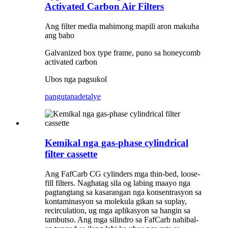
Activated Carbon Air Filters
Ang filter media mahimong mapili aron makuha
ang baho
Galvanized box type frame, puno sa honeycomb
activated carbon
Ubos nga pagsukol
pangutana
detalye
Kemikal nga gas-phase cylindrical
filter cassette
Ang FafCarb CG cylinders mga thin-bed, loose-
fill filters. Naghatag sila og labing maayo nga
pagtangtang sa kasarangan nga konsentrasyon sa
kontaminasyon sa molekula gikan sa suplay,
recirculation, ug mga aplikasyon sa hangin sa
tambutso. Ang mga silindro sa FafCarb nahibal-