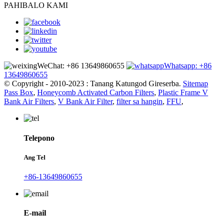
PAHIBALO KAMI
WeChat: +86 13649860655
Whatsapp: +86
13649860655
© Copyright - 2010-2023 : Tanang Katungod Gireserba.
Sitemap
Pass Box
,
Honeycomb Activated Carbon Filters
,
Plastic Frame V
Bank Air Filters
,
V Bank Air Filter
,
filter sa hangin
,
FFU
,
Telepono
Ang Tel
+86-13649860655
E-mail