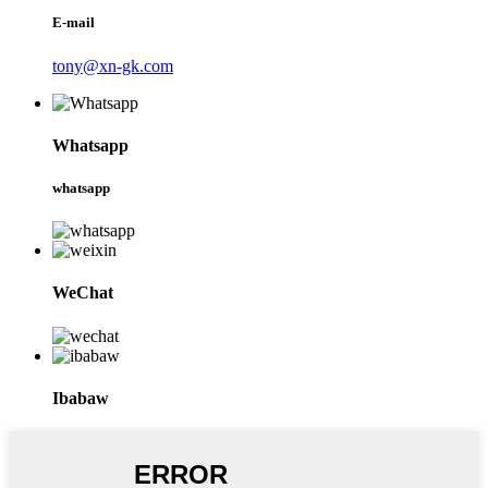
E-mail
tony@xn-gk.com
Whatsapp
whatsapp
WeChat
Ibabaw