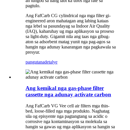
an tungod sa ilang labi ka ubos nga rate sa
pagtulo.
Ang FafCarb CG cylindrical nga mga filter gi-
engineered aron mahatagan ang labing kataas
nga lebel sa pasundayag sa Indoor Air Quality
(IAQ), kaharuhay ug mga aplikasyon sa proseso
sa light-duty. Gigamit nila ang taas nga gibug-
aton sa adsorbent matag yunit nga pag-agos sa
hangin nga adunay kasarangan nga pagkawala sa
presyur.
pangutana
detalye
Ang kemikal nga gas-phase filter
cassette nga adunay activate carbon
Ang FafCarb VG Vee cell air filters mga thin-
bed, loose-filled nga mga produkto. Naghatag
sila og episyente nga pagtangtang sa acidic o
corrosive nga kontaminasyon sa molekula sa
hangin sa gawas ug mga aplikasyon sa hangin sa