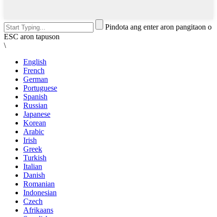
Pindota ang enter aron pangitaon o
ESC aron tapuson
\
English
French
German
Portuguese
Spanish
Russian
Japanese
Korean
Arabic
Irish
Greek
Turkish
Italian
Danish
Romanian
Indonesian
Czech
Afrikaans