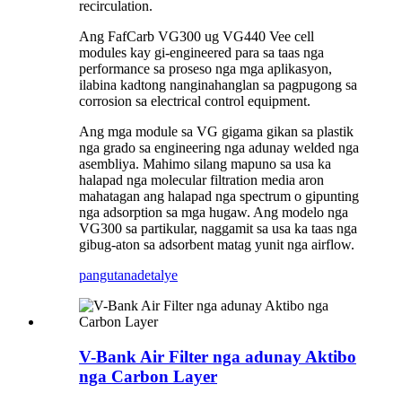
recirculation.
Ang FafCarb VG300 ug VG440 Vee cell
modules kay gi-engineered para sa taas nga
performance sa proseso nga mga aplikasyon,
ilabina kadtong nanginahanglan sa pagpugong sa
corrosion sa electrical control equipment.
Ang mga module sa VG gigama gikan sa plastik
nga grado sa engineering nga adunay welded nga
asembliya. Mahimo silang mapuno sa usa ka
halapad nga molecular filtration media aron
mahatagan ang halapad nga spectrum o gipunting
nga adsorption sa mga hugaw. Ang modelo nga
VG300 sa partikular, naggamit sa usa ka taas nga
gibug-aton sa adsorbent matag yunit nga airflow.
pangutana
detalye
V-Bank Air Filter nga adunay Aktibo
nga Carbon Layer