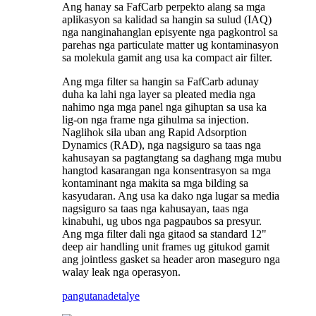
Ang hanay sa FafCarb perpekto alang sa mga
aplikasyon sa kalidad sa hangin sa sulud (IAQ)
nga nanginahanglan episyente nga pagkontrol sa
parehas nga particulate matter ug kontaminasyon
sa molekula gamit ang usa ka compact air filter.
Ang mga filter sa hangin sa FafCarb adunay
duha ka lahi nga layer sa pleated media nga
nahimo nga mga panel nga gihuptan sa usa ka
lig-on nga frame nga gihulma sa injection.
Naglihok sila uban ang Rapid Adsorption
Dynamics (RAD), nga nagsiguro sa taas nga
kahusayan sa pagtangtang sa daghang mga mubu
hangtod kasarangan nga konsentrasyon sa mga
kontaminant nga makita sa mga bilding sa
kasyudaran. Ang usa ka dako nga lugar sa media
nagsiguro sa taas nga kahusayan, taas nga
kinabuhi, ug ubos nga pagpaubos sa presyur.
Ang mga filter dali nga gitaod sa standard 12"
deep air handling unit frames ug gitukod gamit
ang jointless gasket sa header aron maseguro nga
walay leak nga operasyon.
pangutana
detalye