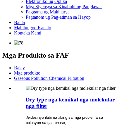
Elektroniko ug Optika
Mga Siyensya sa Kinabuhi ug Panglawas
Paggama ug Makinarya
Pagtanom ug Pag-atiman sa Hayop
Balita
Mahitungod Kanato
Kontaka Kami
Mga Produkto sa FAF
Balay
Mga produkto
Gaseous Pollution Chemical Filtration
Dry type nga kemikal nga molekular
nga filter
.Gidesinyo ilabi na alang sa mga problema sa
polusyon sa gas phase;