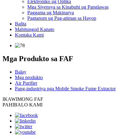
Elektroniko ug Optika
Mga Siyensya sa Kinabuhi ug Panglawas
Paggama ug Makinarya
Pagtanom ug Pag-atiman sa Hayop
Balita
Mahitungod Kanato
Kontaka Kami
Mga Produkto sa FAF
Balay
Mga produkto
Air Purifier
Pang-industriya nga Mobile Smoke Fume Extractor
IKAW
IMONG FAF
PAHIBALO KAMI