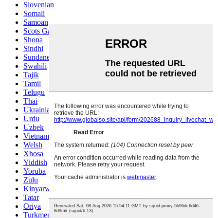
Slovenian
Somali
Samoan
Scots Gaelic
Shona
Sindhi
Sundanese
Swahili
Tajik
Tamil
Telugu
Thai
Ukrainian
Urdu
Uzbek
Vietnamese
Welsh
Xhosa
Yiddish
Yoruba
Zulu
Kinyarwanda
Tatar
Oriya
Turkmen