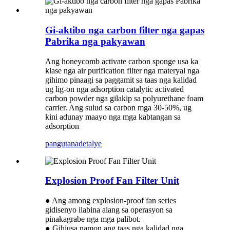
Gi-aktibo nga carbon filter nga gapas
Pabrika nga pakyawan
Ang honeycomb activate carbon sponge usa ka
klase nga air purification filter nga materyal nga
gihimo pinaagi sa paggamit sa taas nga kalidad
ug lig-on nga adsorption catalytic activated
carbon powder nga gilakip sa polyurethane foam
carrier. Ang sulud sa carbon mga 30-50%, ug
kini adunay maayo nga mga kabtangan sa
adsorption
pangutana
detalye
Explosion Proof Fan Filter Unit
● Ang among explosion-proof fan series
gidisenyo ilabina alang sa operasyon sa
pinakagrabe nga mga palibot.
● Gihiusa namon ang taas nga kalidad nga