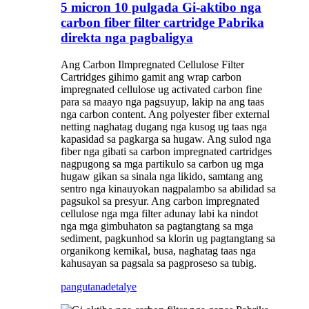
5 micron 10 pulgada Gi-aktibo nga
carbon fiber filter cartridge Pabrika
direkta nga pagbaligya
Ang Carbon Ilmpregnated Cellulose Filter
Cartridges gihimo gamit ang wrap carbon
impregnated cellulose ug activated carbon fine
para sa maayo nga pagsuyup, lakip na ang taas
nga carbon content. Ang polyester fiber external
netting naghatag dugang nga kusog ug taas nga
kapasidad sa pagkarga sa hugaw. Ang sulod nga
fiber nga gibati sa carbon impregnated cartridges
nagpugong sa mga partikulo sa carbon ug mga
hugaw gikan sa sinala nga likido, samtang ang
sentro nga kinauyokan nagpalambo sa abilidad sa
pagsukol sa presyur. Ang carbon impregnated
cellulose nga mga filter adunay labi ka nindot
nga mga gimbuhaton sa pagtangtang sa mga
sediment, pagkunhod sa klorin ug pagtangtang sa
organikong kemikal, busa, naghatag taas nga
kahusayan sa pagsala sa pagproseso sa tubig.
pangutana
detalye