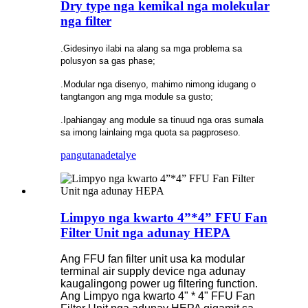
Dry type nga kemikal nga molekular
nga filter
.Gidesinyo ilabi na alang sa mga problema sa
polusyon sa gas phase;
.Modular nga disenyo, mahimo nimong idugang o
tangtangon ang mga module sa gusto;
.Ipahiangay ang module sa tinuud nga oras sumala
sa imong lainlaing mga quota sa pagproseso.
pangutana
detalye
Limpyo nga kwarto 4”*4” FFU Fan
Filter Unit nga adunay HEPA
Ang FFU fan filter unit usa ka modular
terminal air supply device nga adunay
kaugalingong power ug filtering function.
Ang Limpyo nga kwarto 4" * 4" FFU Fan