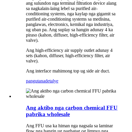
ang sulundon nga terminal filtration device alang
sa nagkalain-laing lebel sa purified air-
conditioning systems, nga kaylap nga gigamit sa
purified air-conditioning systems sa medisina,
panglawas, electronics, kemikal nga industriya,
ug uban pa. Ang suplay sa hangin adunay 4 ka
piraso (kahon, diffuser, high-efficiency filter, air
valve).
Ang high-efficiency air supply outlet adunay 4
sets (kahon, diffuser, high-efficiency filter, air
valve).
Ang interface mahimong top ug side air duct.
pangutana
detalye
Ang aktibo nga carbon chemical FFU
pabrika wholesale
Ang FFU usa ka himan nga nagsala sa laminar
flow nga hangin ug naghatag og limpyo nga