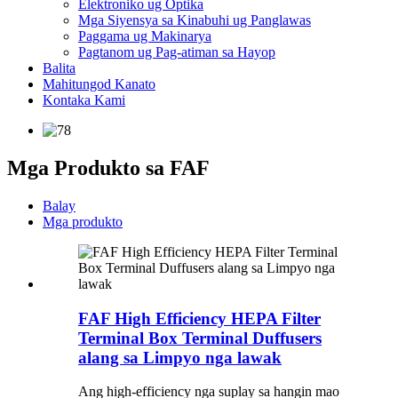
Elektroniko ug Optika
Mga Siyensya sa Kinabuhi ug Panglawas
Paggama ug Makinarya
Pagtanom ug Pag-atiman sa Hayop
Balita
Mahitungod Kanato
Kontaka Kami
Mga Produkto sa FAF
Balay
Mga produkto
FAF High Efficiency HEPA Filter
Terminal Box Terminal Duffusers
alang sa Limpyo nga lawak
Ang high-efficiency nga suplay sa hangin mao