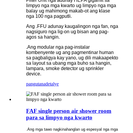
Filter Unit nga adunay HEPA gigamit sa
limpyo nga mga kwarto ug limpyo nga mga
balay ug mahimong makab-ot ang klase
nga 100 nga pagputli.
Ang .FFU adunay kaugalingon nga fan, nga
nagsiguro nga lig-on ug bisan ang pag-
agos sa hangin.
.Ang modular nga pag-instalar
kombenyente ug ang pagmentinar human
sa pagbaligya kay yano, ug dili makaapekto
sa layout sa ubang mga buho sa hangin,
lampara, smoke detector ug sprinkler
device.
pangutana
detalye
FAF single person air shower room
para sa limpyo nga kwarto
.Ang mga tawo nagkinahanglan ug espesyal nga mga