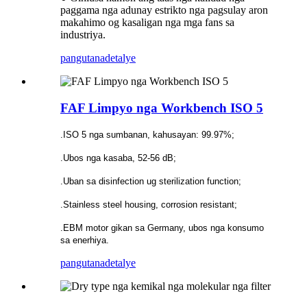
paggama nga adunay estrikto nga pagsulay aron
makahimo og kasaligan nga mga fans sa
industriya.
pangutana
detalye
FAF Limpyo nga Workbench ISO 5
.ISO 5 nga sumbanan, kahusayan: 99.97%;
.Ubos nga kasaba, 52-56 dB;
.Uban sa disinfection ug sterilization function;
.Stainless steel housing, corrosion resistant;
.EBM motor gikan sa Germany, ubos nga konsumo
sa enerhiya.
pangutana
detalye