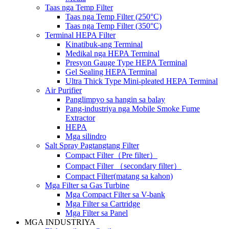
Taas nga Temp Filter
Taas nga Temp Filter (250°C)
Taas nga Temp Filter (350°C)
Terminal HEPA Filter
Kinatibuk-ang Terminal
Medikal nga HEPA Terminal
Presyon Gauge Type HEPA Terminal
Gel Sealing HEPA Terminal
Ultra Thick Type Mini-pleated HEPA Terminal
Air Purifier
Panglimpyo sa hangin sa balay
Pang-industriya nga Mobile Smoke Fume
Extractor
HEPA
Mga silindro
Salt Spray Pagtangtang Filter
Compact Filter（Pre filter）
Compact Filter （secondary filter）
Compact Filter(matang sa kahon)
Mga Filter sa Gas Turbine
Mga Compact Filter sa V-bank
Mga Filter sa Cartridge
Mga Filter sa Panel
MGA INDUSTRIYA