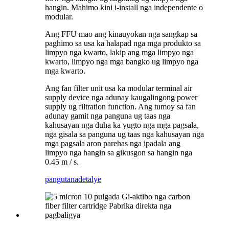
hangin. Mahimo kini i-install nga independente o
modular.
Ang FFU mao ang kinauyokan nga sangkap sa
paghimo sa usa ka halapad nga mga produkto sa
limpyo nga kwarto, lakip ang mga limpyo nga
kwarto, limpyo nga mga bangko ug limpyo nga
mga kwarto.
Ang fan filter unit usa ka modular terminal air
supply device nga adunay kaugalingong power
supply ug filtration function. Ang tumoy sa fan
adunay gamit nga panguna ug taas nga
kahusayan nga duha ka yugto nga mga pagsala,
nga gisala sa panguna ug taas nga kahusayan nga
mga pagsala aron parehas nga ipadala ang
limpyo nga hangin sa gikusgon sa hangin nga
0.45 m / s.
pangutana
detalye