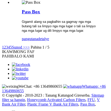
Pass Box
Gigamit alang sa pagbalhin sa gagmay nga mga
butang tali sa limpyo nga mga lugar o tali sa limpyo
nga mga lugar ug dili limpyo nga mga lugar.
pangutana
detalye
1
2
3
4
5
Sunod >
>>
Pahina 1 / 5
IKAW
IMONG FAF
PAHIBALO KAMI
WeChat: +86 13649860655
Whatsapp: +86
13649860655
© Copyright - 2010-2023 : Tanang Katungod Gireserba.
Sitemap
filter sa hangin
,
Honeycomb Activated Carbon Filters
,
FFU
,
V
Bank Air Filter
,
Plastic Frame V Bank Air Filters
,
Pass Box
,