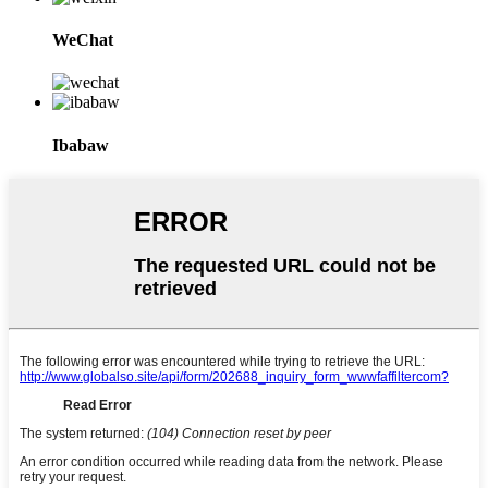
WeChat
Ibabaw