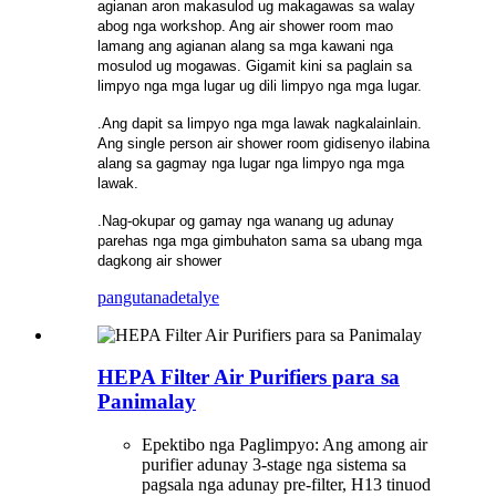
agianan aron makasulod ug makagawas sa walay
abog nga workshop. Ang air shower room mao
lamang ang agianan alang sa mga kawani nga
mosulod ug mogawas. Gigamit kini sa paglain sa
limpyo nga mga lugar ug dili limpyo nga mga lugar.
.Ang dapit sa limpyo nga mga lawak nagkalainlain.
Ang single person air shower room gidisenyo ilabina
alang sa gagmay nga lugar nga limpyo nga mga
lawak.
.Nag-okupar og gamay nga wanang ug adunay
parehas nga mga gimbuhaton sama sa ubang mga
dagkong air shower
pangutana
detalye
HEPA Filter Air Purifiers para sa
Panimalay
Epektibo nga Paglimpyo: Ang among air
purifier adunay 3-stage nga sistema sa
pagsala nga adunay pre-filter, H13 tinuod