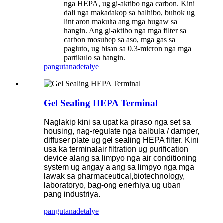
nga HEPA, ug gi-aktibo nga carbon. Kini
dali nga makadakop sa balhibo, buhok ug
lint aron makuha ang mga hugaw sa
hangin. Ang gi-aktibo nga mga filter sa
carbon mosuhop sa aso, mga gas sa
pagluto, ug bisan sa 0.3-micron nga mga
partikulo sa hangin.
pangutana
detalye
Gel Sealing HEPA Terminal
Naglakip kini sa upat ka piraso nga set sa
housing, nag-regulate nga balbula / damper,
diffuser plate ug gel sealing HEPA filter. Kini
usa ka terminal
air filtration ug purification
device alang sa limpyo nga air conditioning
system ug angay alang sa limpyo nga mga
lawak sa pharmaceutical,
biotechnology,
laboratoryo, bag-ong enerhiya ug uban
pang industriya.
pangutana
detalye