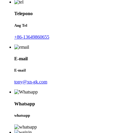
Telepono
Ang Tel
+86-13649860655
E-mail
E-mail
tony@xn-gk.com
Whatsapp
whatsapp