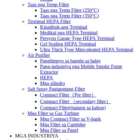
Taas nga Temp Filter
Taas nga Temp Filter (250°C)
Taas nga Temp Filter (350°C)
Terminal HEPA Filter
Kinatibuk-ang Terminal
Medikal nga HEPA Terminal
Presyon Gauge Type HEPA Terminal
Gel Sealing HEPA Terminal
Ultra Thick Type Mini-pleated HEPA Terminal
Air Purifier
Panglimpyo sa hangin sa balay
Pang-industriya nga Mobile Smoke Fume
Extractor
HEPA
Mga silindro
Salt Spray Pagtangtang Filter
Compact Filter（Pre filter）
Compact Filter （secondary filter）
Compact Filter(matang sa kahon)
Mga Filter sa Gas Turbine
Mga Compact Filter sa V-bank
Mga Filter sa Cartridge
Mga Filter sa Panel
MGA INDUSTRIYA