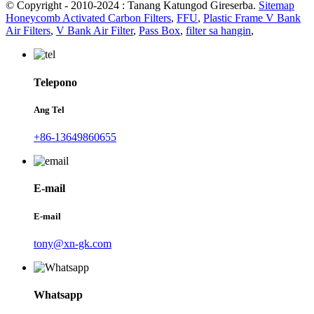
© Copyright - 2010-2024 : Tanang Katungod Gireserba.
Sitemap
Honeycomb Activated Carbon Filters
,
FFU
,
Plastic Frame V Bank
Air Filters
,
V Bank Air Filter
,
Pass Box
,
filter sa hangin
,
Telepono
Ang Tel
+86-13649860655
E-mail
E-mail
tony@xn-gk.com
Whatsapp