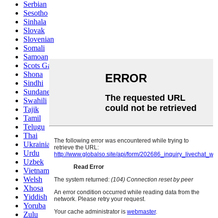
Serbian
Sesotho
Sinhala
Slovak
Slovenian
Somali
Samoan
Scots Gaelic
Shona
Sindhi
Sundanese
Swahili
Tajik
Tamil
Telugu
Thai
Ukrainian
Urdu
Uzbek
Vietnamese
Welsh
Xhosa
Yiddish
Yoruba
Zulu