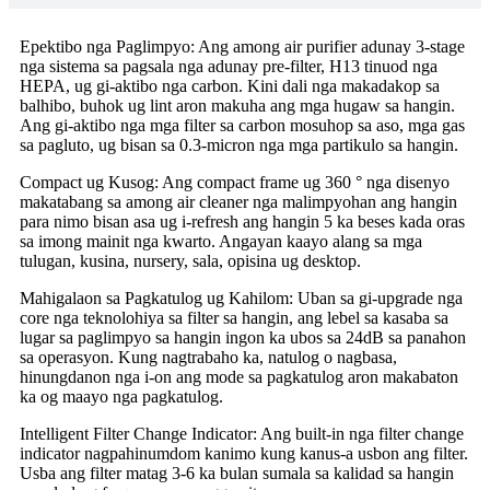
Epektibo nga Paglimpyo: Ang among air purifier adunay 3-stage
nga sistema sa pagsala nga adunay pre-filter, H13 tinuod nga
HEPA, ug gi-aktibo nga carbon. Kini dali nga makadakop sa
balhibo, buhok ug lint aron makuha ang mga hugaw sa hangin.
Ang gi-aktibo nga mga filter sa carbon mosuhop sa aso, mga gas
sa pagluto, ug bisan sa 0.3-micron nga mga partikulo sa hangin.
Compact ug Kusog: Ang compact frame ug 360 ° nga disenyo
makatabang sa among air cleaner nga malimpyohan ang hangin
para nimo bisan asa ug i-refresh ang hangin 5 ka beses kada oras
sa imong mainit nga kwarto. Angayan kaayo alang sa mga
tulugan, kusina, nursery, sala, opisina ug desktop.
Mahigalaon sa Pagkatulog ug Kahilom: Uban sa gi-upgrade nga
core nga teknolohiya sa filter sa hangin, ang lebel sa kasaba sa
lugar sa paglimpyo sa hangin ingon ka ubos sa 24dB sa panahon
sa operasyon. Kung nagtrabaho ka, natulog o nagbasa,
hinungdanon nga i-on ang mode sa pagkatulog aron makabaton
ka og maayo nga pagkatulog.
Intelligent Filter Change Indicator: Ang built-in nga filter change
indicator nagpahinumdom kanimo kung kanus-a usbon ang filter.
Usba ang filter matag 3-6 ka bulan sumala sa kalidad sa hangin