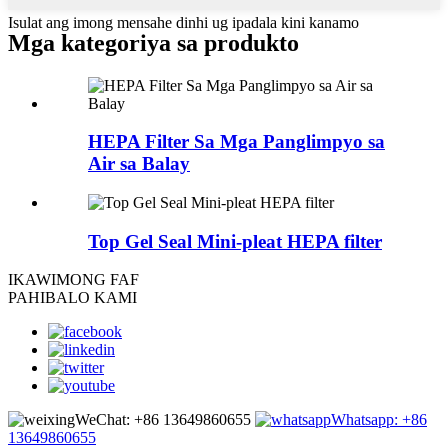
Isulat ang imong mensahe dinhi ug ipadala kini kanamo
Mga kategoriya sa produkto
HEPA Filter Sa Mga Panglimpyo sa
Air sa Balay
Top Gel Seal Mini-pleat HEPA filter
IKAW
IMONG FAF
PAHIBALO KAMI
WeChat: +86 13649860655
Whatsapp: +86
13649860655