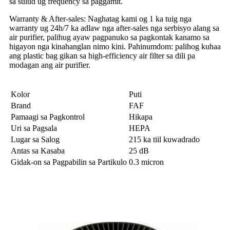
sa sulud ug frequency sa paggamit.
Warranty & After-sales: Naghatag kami og 1 ka tuig nga
warranty ug 24h/7 ka adlaw nga after-sales nga serbisyo alang sa
air purifier, palihug ayaw pagpanuko sa pagkontak kanamo sa
higayon nga kinahanglan nimo kini. Pahinumdom: palihog kuhaa
ang plastic bag gikan sa high-efficiency air filter sa dili pa
modagan ang air purifier.
Kolor
Puti
Brand
FAF
Pamaagi sa Pagkontrol
Hikapa
Uri sa Pagsala
HEPA
Lugar sa Salog
‎215 ka tiil kuwadrado
Antas sa Kasaba
25 dB
Gidak-on sa Pagpabilin sa Partikulo
0.3 micron