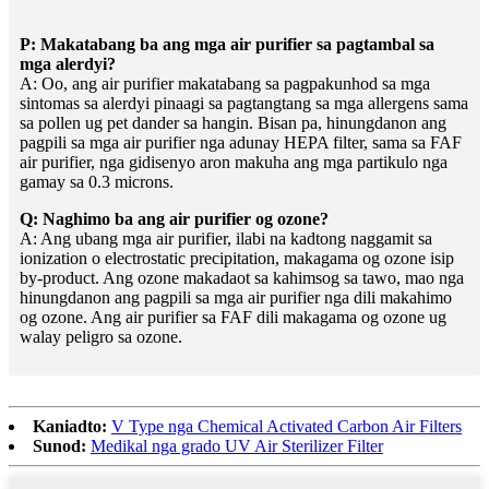
P: Makatabang ba ang mga air purifier sa pagtambal sa
mga alerdyi?
A: Oo, ang air purifier makatabang sa pagpakunhod sa mga
sintomas sa alerdyi pinaagi sa pagtangtang sa mga allergens sama
sa pollen ug pet dander sa hangin. Bisan pa, hinungdanon ang
pagpili sa mga air purifier nga adunay HEPA filter, sama sa FAF
air purifier, nga gidisenyo aron makuha ang mga partikulo nga
gamay sa 0.3 microns.
Q: Naghimo ba ang air purifier og ozone?
A: Ang ubang mga air purifier, ilabi na kadtong naggamit sa
ionization o electrostatic precipitation, makagama og ozone isip
by-product. Ang ozone makadaot sa kahimsog sa tawo, mao nga
hinungdanon ang pagpili sa mga air purifier nga dili makahimo
og ozone. Ang air purifier sa FAF dili makagama og ozone ug
walay peligro sa ozone.
Kaniadto:
V Type nga Chemical Activated Carbon Air Filters
Sunod:
Medikal nga grado UV Air Sterilizer Filter