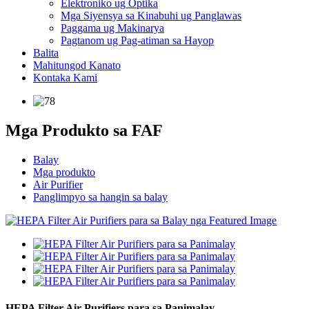
Elektroniko ug Optika
Mga Siyensya sa Kinabuhi ug Panglawas
Paggama ug Makinarya
Pagtanom ug Pag-atiman sa Hayop
Balita
Mahitungod Kanato
Kontaka Kami
Mga Produkto sa FAF
Balay
Mga produkto
Air Purifier
Panglimpyo sa hangin sa balay
HEPA Filter Air Purifiers para sa Panimalay